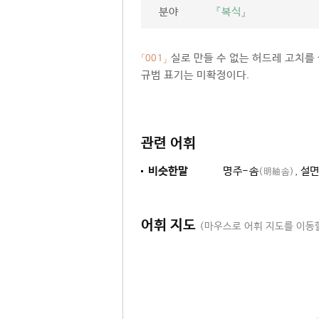
분야
『복식』
실로 만들 수 없는 허드레 고치를 
「001」
규범 표기는 미확정이다.
관련 어휘
비슷한말
명주-솜
,
설면
(明紬솜)
어휘 지도
(마우스로 어휘 지도를 이동할