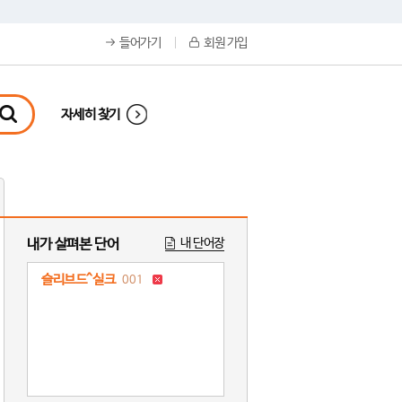
들어가기
회원 가입
자세히 찾기
내가 살펴본 단어
내 단어장
슬리브드^실크
001