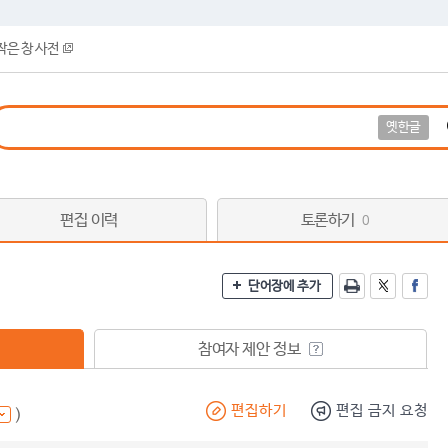
작은 창 사전
옛한글
편집 이력
토론하기
0
단어장에 추가
참여자 제안 정보
편집하기
편집 금지 요청
)