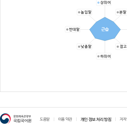
상위어
높임말
본말
근습
반대말
낮춤말
참고
하위어
도움말
이용 약관
개인 정보 처리 방침
저작