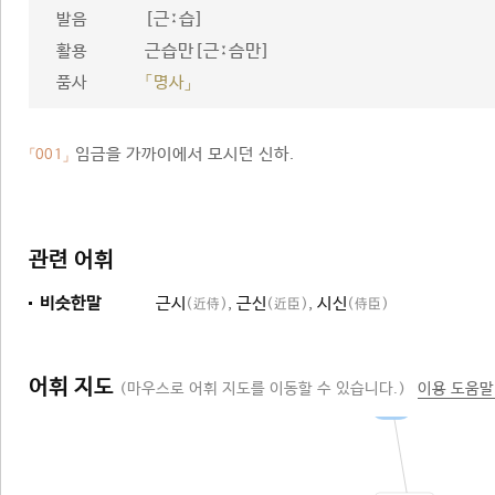
[근ː습]
발음
근습만[근ː슴만]
활용
품사
「명사」
임금을 가까이에서 모시던 신하.
「001」
관련 어휘
비슷한말
근시
,
근신
,
시신
(近侍)
(近臣)
(侍臣)
어휘 지도
(마우스로 어휘 지도를 이동할 수 있습니다.)
이용 도움말
신하