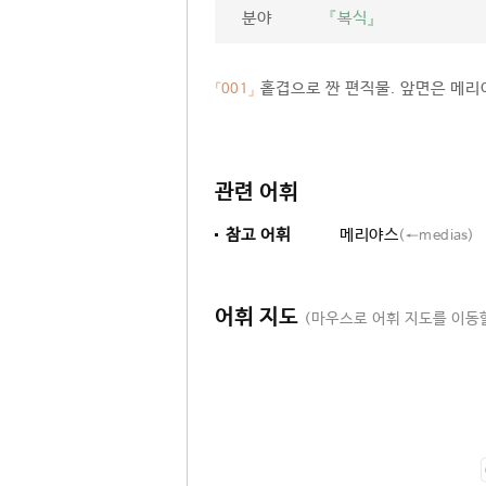
분야
『복식』
홑겹으로 짠 편직물. 앞면은 메리
「001」
관련 어휘
참고 어휘
메리야스
(←medias)
어휘 지도
(마우스로 어휘 지도를 이동할