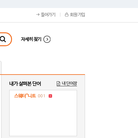
들어가기
회원 가입
자세히 찾기
내가 살펴본 단어
내 단어장
스웨터^니트
001