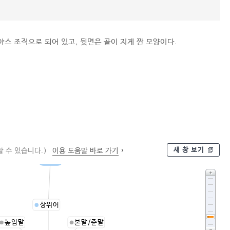
야스 조직으로 되어 있고, 뒷면은 골이 지게 짠 모양이다.
새 창 보기
 수 있습니다.)
이용 도움말 바로 가기
편직물
상위어
높임말
본말/준말