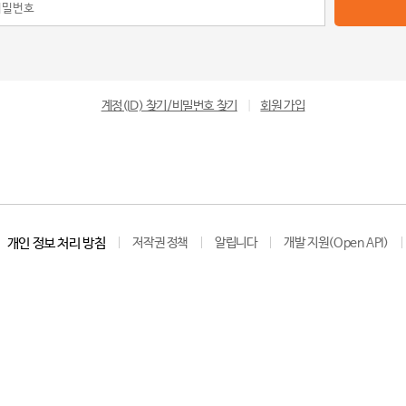
계정(ID) 찾기/비밀번호 찾기
|
회원 가입
개인 정보 처리 방침
저작권 정책
알립니다
개발 지원(Open API)