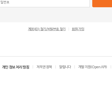
계정(ID) 찾기/비밀번호 찾기
|
회원 가입
개인 정보 처리 방침
저작권 정책
알립니다
개발 지원(Open API)