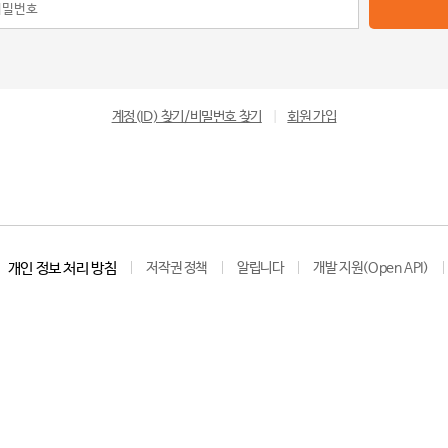
계정(ID) 찾기/비밀번호 찾기
|
회원 가입
개인 정보 처리 방침
저작권 정책
알립니다
개발 지원(Open API)