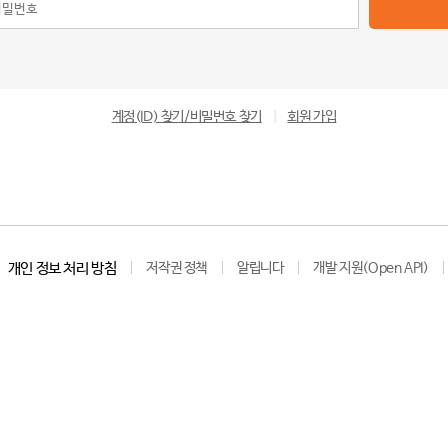
계정(ID) 찾기/비밀번호 찾기
|
회원 가입
개인 정보 처리 방침
저작권 정책
알립니다
개발 지원(Open API)