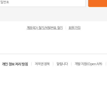
계정(ID) 찾기/비밀번호 찾기
|
회원 가입
개인 정보 처리 방침
저작권 정책
알립니다
개발 지원(Open API)