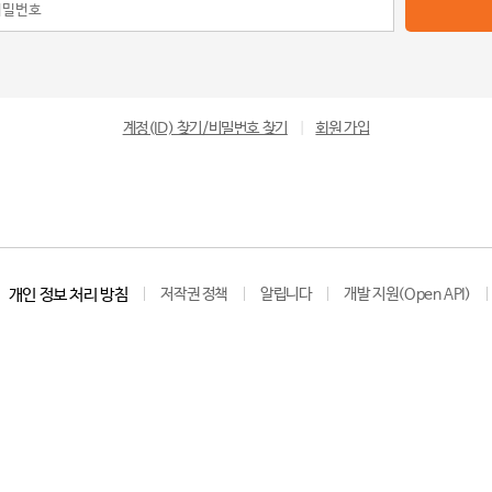
계정(ID) 찾기/비밀번호 찾기
|
회원 가입
개인 정보 처리 방침
저작권 정책
알립니다
개발 지원(Open API)