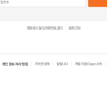
계정(ID) 찾기/비밀번호 찾기
|
회원 가입
개인 정보 처리 방침
저작권 정책
알립니다
개발 지원(Open API)