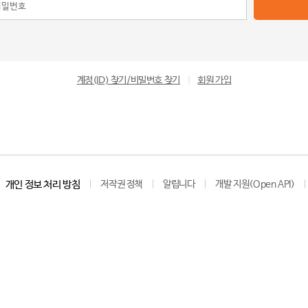
계정(ID) 찾기/비밀번호 찾기
|
회원 가입
개인 정보 처리 방침
저작권 정책
알립니다
개발 지원(Open API)