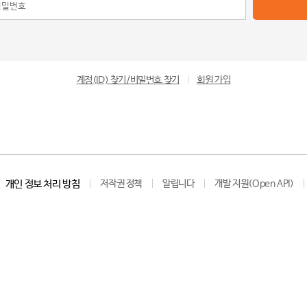
계정(ID) 찾기/비밀번호 찾기
|
회원 가입
개인 정보 처리 방침
저작권 정책
알립니다
개발 지원(Open API)