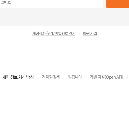
계정(ID) 찾기/비밀번호 찾기
|
회원 가입
개인 정보 처리 방침
저작권 정책
알립니다
개발 지원(Open API)