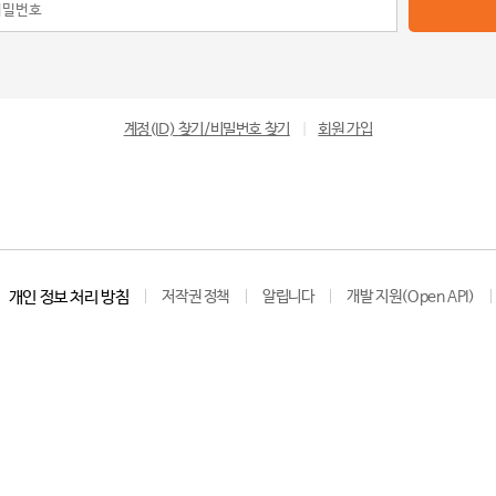
계정(ID) 찾기/비밀번호 찾기
|
회원 가입
개인 정보 처리 방침
저작권 정책
알립니다
개발 지원(Open API)