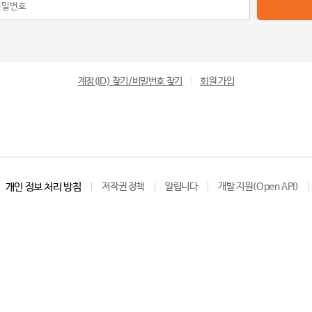
계정(ID) 찾기/비밀번호 찾기
|
회원 가입
개인 정보 처리 방침
저작권 정책
알립니다
개발 지원(Open API)