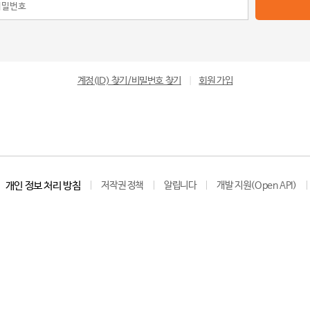
계정(ID) 찾기/비밀번호 찾기
|
회원 가입
개인 정보 처리 방침
저작권 정책
알립니다
개발 지원(Open API)