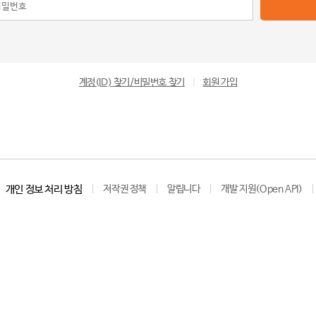
계정(ID) 찾기/비밀번호 찾기
|
회원 가입
개인 정보 처리 방침
저작권 정책
알립니다
개발 지원(Open API)