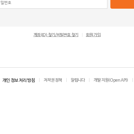
계정(ID) 찾기/비밀번호 찾기
|
회원 가입
개인 정보 처리 방침
저작권 정책
알립니다
개발 지원(Open API)