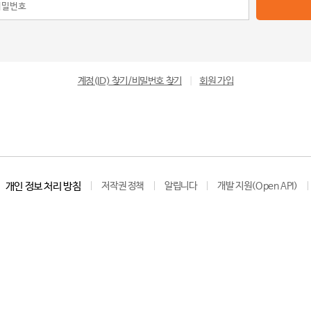
계정(ID) 찾기/비밀번호 찾기
|
회원 가입
개인 정보 처리 방침
저작권 정책
알립니다
개발 지원(Open API)