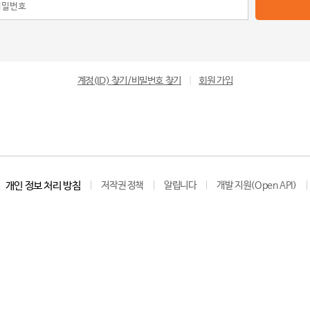
계정(ID) 찾기/비밀번호 찾기
|
회원 가입
개인 정보 처리 방침
저작권 정책
알립니다
개발 지원(Open API)