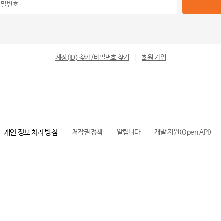
계정(ID) 찾기/비밀번호 찾기
|
회원 가입
개인 정보 처리 방침
저작권 정책
알립니다
개발 지원(Open API)