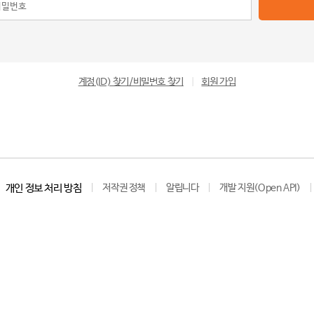
계정(ID) 찾기/비밀번호 찾기
|
회원 가입
개인 정보 처리 방침
저작권 정책
알립니다
개발 지원(Open API)