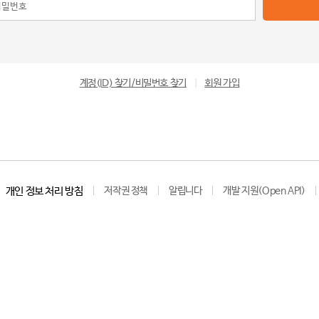
계정(ID) 찾기/비밀번호 찾기
|
회원 가입
개인 정보 처리 방침
저작권 정책
알립니다
개발 지원(Open API)