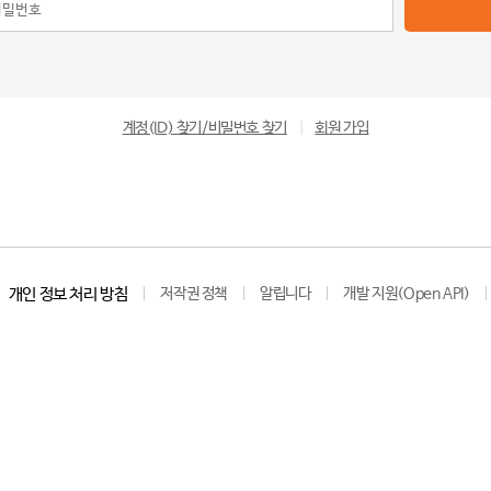
계정(ID) 찾기/비밀번호 찾기
|
회원 가입
개인 정보 처리 방침
저작권 정책
알립니다
개발 지원(Open API)