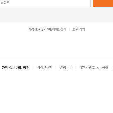
계정(ID) 찾기/비밀번호 찾기
|
회원 가입
개인 정보 처리 방침
저작권 정책
알립니다
개발 지원(Open API)