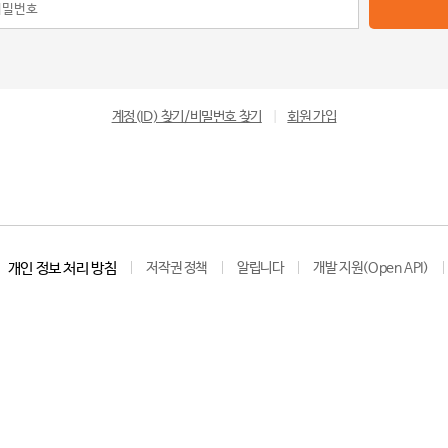
계정(ID) 찾기/비밀번호 찾기
|
회원 가입
개인 정보 처리 방침
저작권 정책
알립니다
개발 지원(Open API)