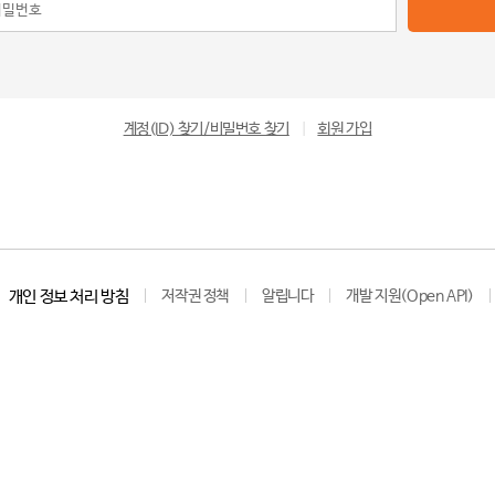
계정(ID) 찾기/비밀번호 찾기
|
회원 가입
개인 정보 처리 방침
저작권 정책
알립니다
개발 지원(Open API)