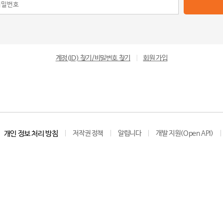
계정(ID) 찾기/비밀번호 찾기
|
회원 가입
개인 정보 처리 방침
저작권 정책
알립니다
개발 지원(Open API)