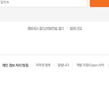
계정(ID) 찾기/비밀번호 찾기
|
회원 가입
개인 정보 처리 방침
저작권 정책
알립니다
개발 지원(Open API)