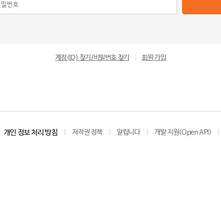
계정(ID) 찾기/비밀번호 찾기
|
회원 가입
개인 정보 처리 방침
저작권 정책
알립니다
개발 지원(Open API)