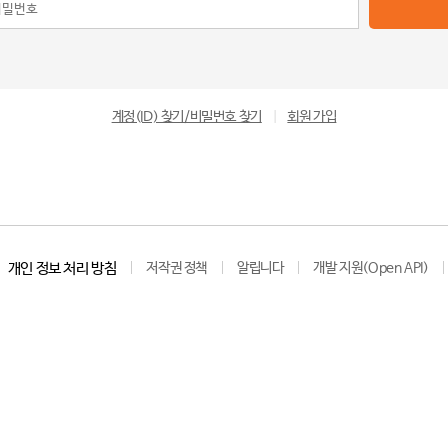
계정(ID) 찾기/비밀번호 찾기
|
회원 가입
개인 정보 처리 방침
저작권 정책
알립니다
개발 지원(Open API)