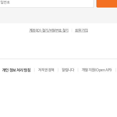
계정(ID) 찾기/비밀번호 찾기
|
회원 가입
개인 정보 처리 방침
저작권 정책
알립니다
개발 지원(Open API)