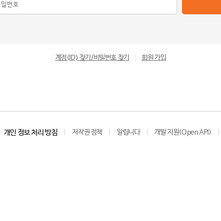
계정(ID) 찾기/비밀번호 찾기
|
회원 가입
개인 정보 처리 방침
저작권 정책
알립니다
개발 지원(Open API)