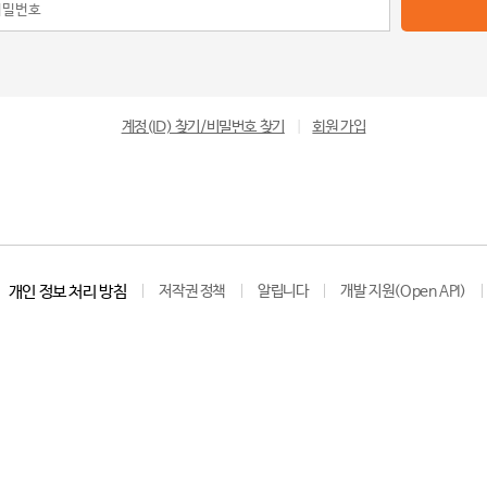
계정(ID) 찾기/비밀번호 찾기
|
회원 가입
개인 정보 처리 방침
저작권 정책
알립니다
개발 지원(Open API)