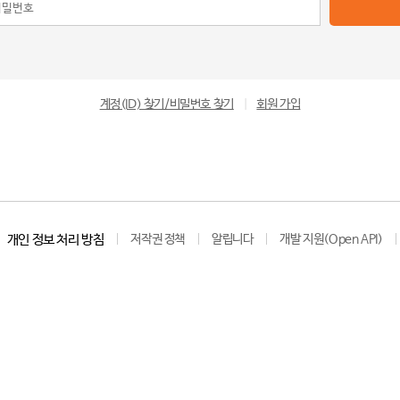
계정(ID) 찾기/비밀번호 찾기
|
회원 가입
개인 정보 처리 방침
저작권 정책
알립니다
개발 지원(Open API)