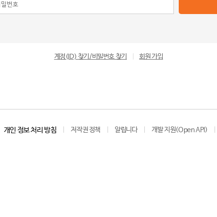
계정(ID) 찾기/비밀번호 찾기
|
회원 가입
개인 정보 처리 방침
저작권 정책
알립니다
개발 지원(Open API)