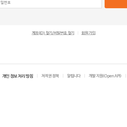
계정(ID) 찾기/비밀번호 찾기
|
회원 가입
개인 정보 처리 방침
저작권 정책
알립니다
개발 지원(Open API)