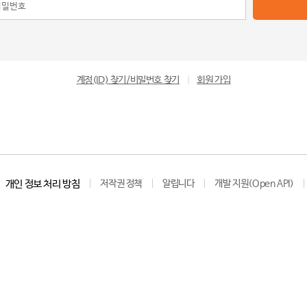
계정(ID) 찾기/비밀번호 찾기
|
회원 가입
개인 정보 처리 방침
저작권 정책
알립니다
개발 지원(Open API)