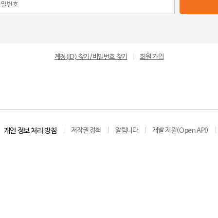
계정(ID) 찾기/비밀번호 찾기
|
회원 가입
개인 정보 처리 방침
저작권 정책
알립니다
개발 지원(Open API)