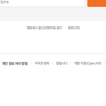
계정(ID) 찾기/비밀번호 찾기
|
회원 가입
개인 정보 처리 방침
저작권 정책
알립니다
개발 지원(Open API)