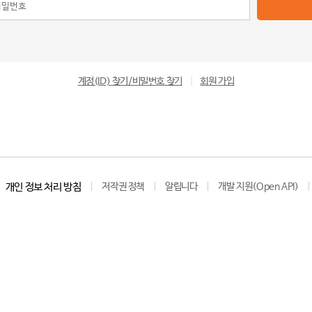
계정(ID) 찾기/비밀번호 찾기
|
회원 가입
개인 정보 처리 방침
저작권 정책
알립니다
개발 지원(Open API)