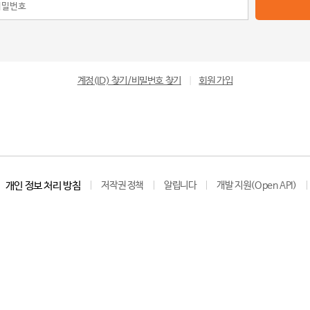
계정(ID) 찾기/비밀번호 찾기
|
회원 가입
개인 정보 처리 방침
저작권 정책
알립니다
개발 지원(Open API)