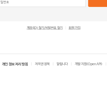
계정(ID) 찾기/비밀번호 찾기
|
회원 가입
개인 정보 처리 방침
저작권 정책
알립니다
개발 지원(Open API)