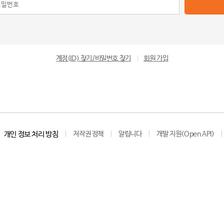
계정(ID) 찾기/비밀번호 찾기
|
회원 가입
개인 정보 처리 방침
저작권 정책
알립니다
개발 지원(Open API)