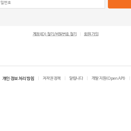
계정(ID) 찾기/비밀번호 찾기
|
회원 가입
개인 정보 처리 방침
저작권 정책
알립니다
개발 지원(Open API)