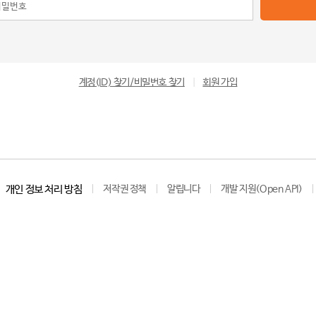
계정(ID) 찾기/비밀번호 찾기
|
회원 가입
개인 정보 처리 방침
저작권 정책
알립니다
개발 지원(Open API)