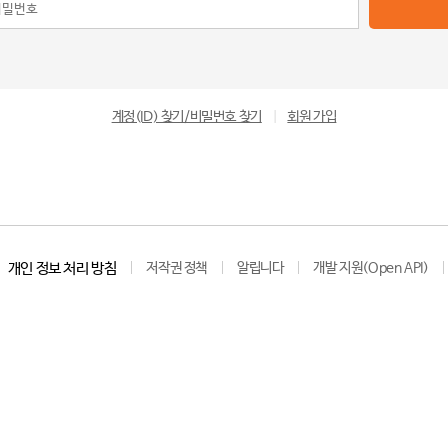
계정(ID) 찾기/비밀번호 찾기
|
회원 가입
개인 정보 처리 방침
저작권 정책
알립니다
개발 지원(Open API)