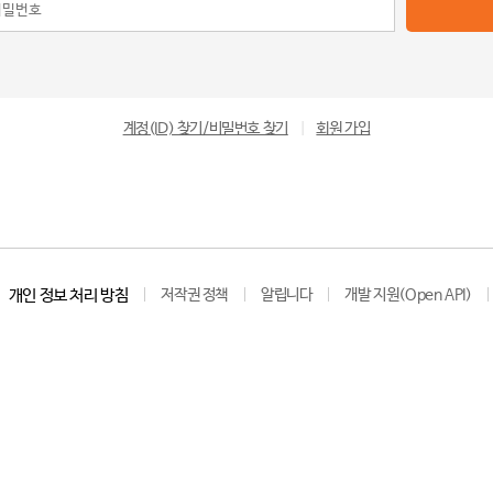
계정(ID) 찾기/비밀번호 찾기
|
회원 가입
개인 정보 처리 방침
저작권 정책
알립니다
개발 지원(Open API)