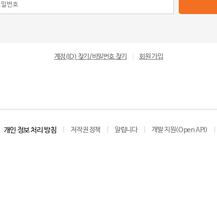
계정(ID) 찾기/비밀번호 찾기
|
회원 가입
개인 정보 처리 방침
저작권 정책
알립니다
개발 지원(Open API)