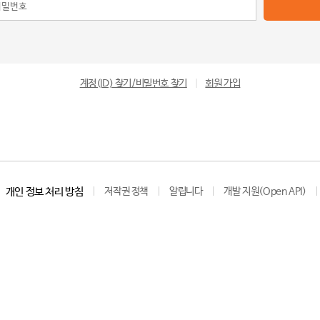
계정(ID) 찾기/비밀번호 찾기
|
회원 가입
개인 정보 처리 방침
저작권 정책
알립니다
개발 지원(Open API)